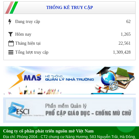
THỐNG KÊ TRUY CẬP
Đang truy cập
62
Hôm nay
1,265
Tháng hiện tại
22,561
Tổng lượt truy cập
1,309,428
Công ty cổ phần phát triển nguồn mở Việt Nam
Địa chỉ: Phòng 2004 - CT2 chung cư Nàng Hương, 583 Nguyễn Trãi, Hà Đông,