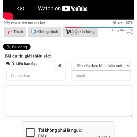
Hãy chia sẻ cảm xúc của bạn
Đã xem:
1570
Thích:
3
Không thích:
10
Thích
Không thích
liên kết hỏng
23%
77%
Bài dự thi giới thiệu sách
Ý kiến bạn đọc