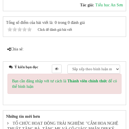
Tác giả:
Tiểu học An Sơn
Tổng số điểm của bài viết là: 0 trong 0 đánh giá
Click để đánh giá bài viết
Chia sẻ:
Ý kiến bạn đọc
Bạn cần đăng nhập với tư cách là
Thành viên chính thức
để có
thể bình luận
Những tin mới hơn
TỔ CHỨC HOẠT ĐỘNG TRẢI NGHIỆM: "CẮM HOA NGHỆ
THUẬT TẶNG BÀ, TẶNG MẸ VÀ CÔ GIÁO" NHÂN DỊP KỶ