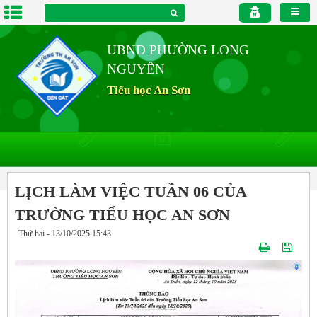
UBND PHƯỜNG LONG
NGUYÊN
Tiểu học An Sơn
LỊCH LÀM VIỆC TUẦN 06 CỦA
TRƯỜNG TIỂU HỌC AN SƠN
Thứ hai - 13/10/2025 15:43