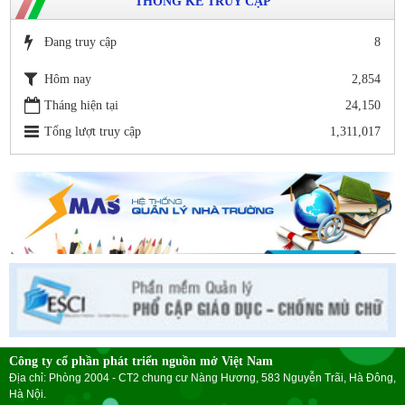
THỐNG KÊ TRUY CẬP
Đang truy cập
8
Hôm nay
2,854
Tháng hiện tại
24,150
Tổng lượt truy cập
1,311,017
Công ty cổ phần phát triển nguồn mở Việt Nam
Địa chỉ: Phòng 2004 - CT2 chung cư Nàng Hương, 583 Nguyễn Trãi, Hà Đông,
Hà Nội.