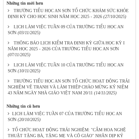
Những tin mới hơn
TRƯỜNG TIỂU HỌC AN SƠN TỔ CHỨC KHÁM SỨC KHỎE
ĐỊNH KỲ CHO HỌC SINH NĂM HỌC 2025 - 2026
(27/10/2025)
LỊCH LÀM VIỆC TUẦN 09 CỦA TRƯỜNG TIỂU HỌC AN
SƠN
(03/11/2025)
THÔNG BÁO LỊCH KIỂM TRA ĐỊNH KỲ GIỮA HỌC KỲ I
NĂM HỌC 2025 - 2026 CỦA TRƯỜNG TIỂU HỌC AN SƠN
(07/11/2025)
LỊCH LÀM VIỆC TUẦN 10 CỦA TRƯỜNG TIỂU HỌC AN
SƠN
(10/11/2025)
TRƯỜNG TIỂU HỌC AN SƠN TỔ CHỨC HOẠT ĐỘNG TRẢI
NGHIỆM VẼ TRANH VÀ LÀM THIỆP CHÀO MỪNG KỶ NIỆM
43 NĂM NGÀY NHÀ GIÁO VIỆT NAM 20/11
(14/11/2025)
Những tin cũ hơn
LỊCH LÀM VIỆC TUẦN 07 CỦA TRƯỜNG TIỂU HỌC AN
SƠN
(20/10/2025)
TỔ CHỨC HOẠT ĐỘNG TRẢI NGHIỆM: "CẮM HOA NGHỆ
THUẬT TẶNG BÀ, TẶNG MẸ VÀ CÔ GIÁO" NHÂN DỊP KỶ