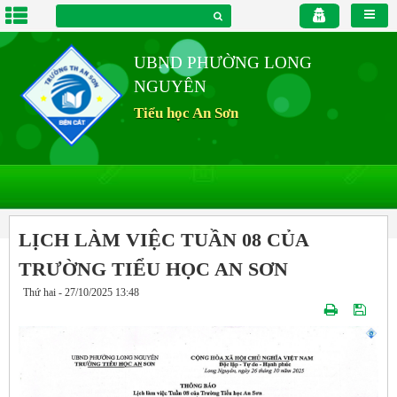
UBND PHƯỜNG LONG
NGUYÊN
Tiểu học An Sơn
LỊCH LÀM VIỆC TUẦN 08 CỦA
TRƯỜNG TIỂU HỌC AN SƠN
Thứ hai - 27/10/2025 13:48